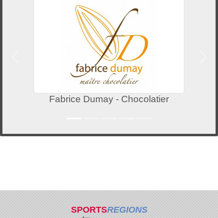
Précedent
Suiv
Fabrice Dumay - Chocolatier
SPORTS
REGIONS