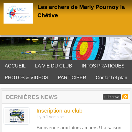
Panneau de gestion des cookies
Les archers de Marly Pournoy la
Chétive
ACCUEIL
LA VIE DU CLUB
INFOS PRATIQUES
PHOTOS & VIDÉOS
PARTICIPER
Contact et plan
DERNIÈRES NEWS
+ de news
Inscription au club
il y a 1 semaine
Bienvenue aux futurs archers ! La saison