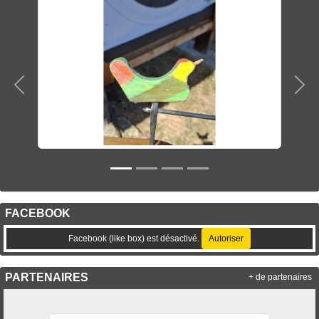
Précedent
Sui
FACEBOOK
Facebook (like box) est désactivé.
Autoriser
PARTENAIRES
+ de partenaires