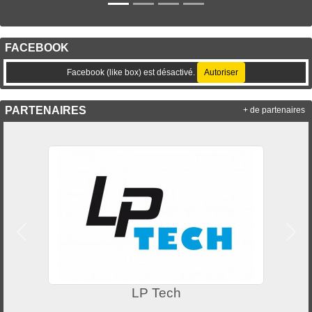
FACEBOOK
Facebook (like box) est désactivé.
Autoriser
PARTENAIRES
+ de partenaires
Précedent
Suiv
LP Tech