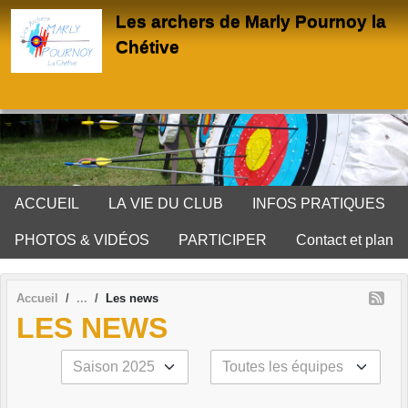
Panneau de gestion des cookies
Les archers de Marly Pournoy la
Chétive
ACCUEIL
LA VIE DU CLUB
INFOS PRATIQUES
PHOTOS & VIDÉOS
PARTICIPER
Contact et plan
Accueil
Les news
LES NEWS