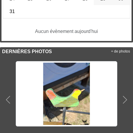
31
Aucun évènement aujourd'hui
DERNIÈRES PHOTOS
+ de photos
Précedent
Sui